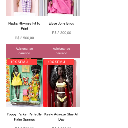
Nadja Rhymes Fit To
Elyse Jolie Bijou
Print
Preço
R$ 2.300,00
Preço
R$ 2.500,00
Adicionar ao
Adicionar ao
carrinho
carrinho
10X SEM JUROS
10X SEM JUROS
Poppy Parker Perfectly
Keeki Adaeze Slay All
Palm Springs
Day