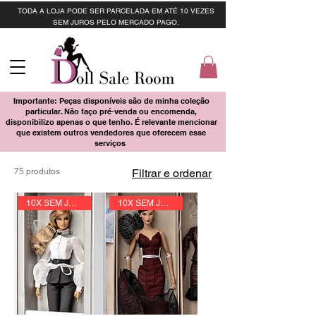
TODA A LOJA PODE SER PARCELADA EM ATÉ 10 VEZES
SEM JUROS PELO MERCADO PAGO.
Importante: Peças disponíveis são de minha coleção
particular. Não faço pré-venda ou encomenda,
disponibilizo apenas o que tenho. É relevante mencionar
que existem outros vendedores que oferecem esse
serviços
75 produtos
Filtrar e ordenar
10X SEM JUROS
10X SEM JUROS