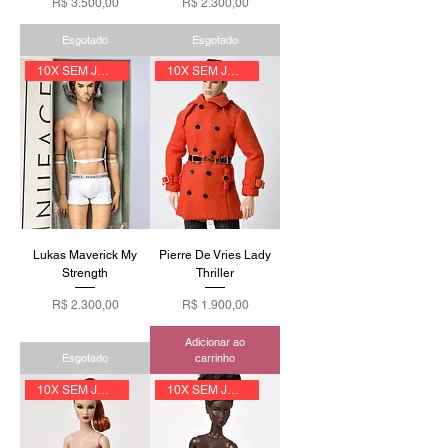
Preço
Preço
R$ 3.500,00
R$ 2.300,00
Esgotado
Esgotado
10X SEM JUROS
10X SEM JUROS
Lukas Maverick My
Pierre De Vries Lady
Strength
Thriller
Preço
Preço
R$ 2.300,00
R$ 1.900,00
Adicionar ao
Esgotado
carrinho
10X SEM JUROS
10X SEM JUROS