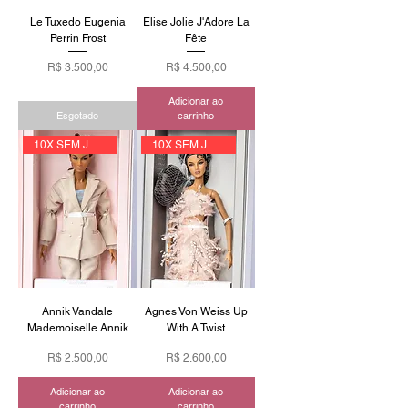
Le Tuxedo Eugenia
Elise Jolie J'Adore La
Perrin Frost
Fête
Preço
Preço
R$ 3.500,00
R$ 4.500,00
Adicionar ao
Esgotado
carrinho
10X SEM JUROS
10X SEM JUROS
Annik Vandale
Agnes Von Weiss Up
Mademoiselle Annik
With A Twist
Preço
Preço
R$ 2.500,00
R$ 2.600,00
Adicionar ao
Adicionar ao
carrinho
carrinho