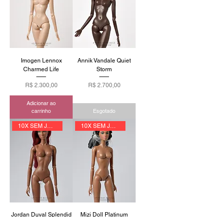
Imogen Lennox
Annik Vandale Quiet
Charmed Life
Storm
Preço
Preço
R$ 2.300,00
R$ 2.700,00
Adicionar ao
carrinho
Esgotado
10X SEM JUROS
10X SEM JUROS
Jordan Duval Splendid
Mizi Doll Platinum