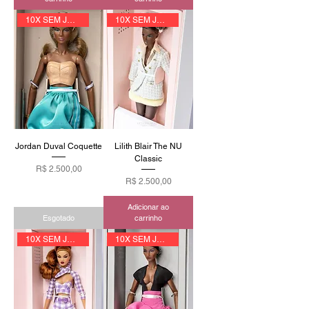
10X SEM JUROS
10X SEM JUROS
Jordan Duval Coquette
Lilith Blair The NU
Classic
Preço
R$ 2.500,00
Preço
R$ 2.500,00
Adicionar ao
Esgotado
carrinho
10X SEM JUROS
10X SEM JUROS