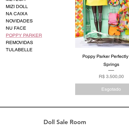
MIZI DOLL
NA CAIXA
NOVIDADES
NU FACE
POPPY PARKER
REMOVIDAS
TULABELLE
Poppy Parker Perfectl
Springs
Preço
R$ 3.500,00
Esgotado
Doll Sale Room