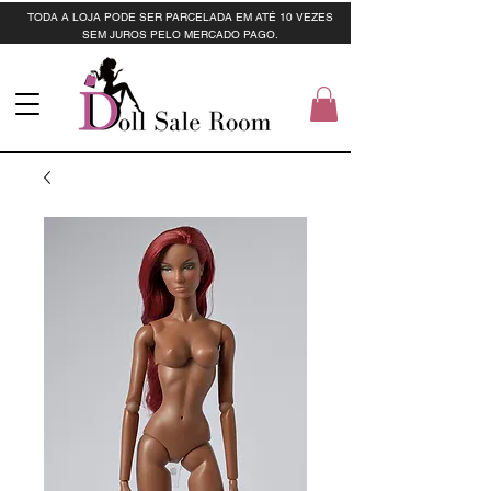
TODA A LOJA PODE SER PARCELADA EM ATÉ 10 VEZES
SEM JUROS PELO MERCADO PAGO.