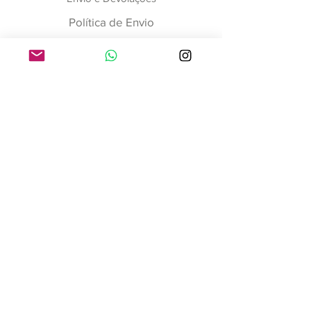
Política de Envio
Pagamento e Reservas
Termos de Privacidade
RJ-Brasil
©2023 Doll Sale Room by Antonio Realli Couture.