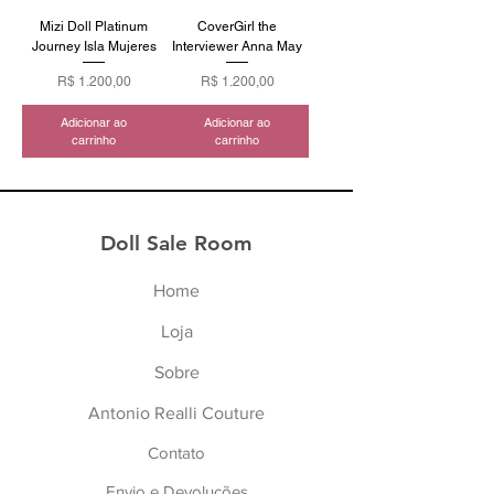
Mizi Doll Platinum
CoverGirl the
Journey Isla Mujeres
Interviewer Anna May
Preço
Preço
R$ 1.200,00
R$ 1.200,00
Adicionar ao
Adicionar ao
carrinho
carrinho
Doll Sale Room
Home
Lo
ja
Sob
re
Antonio Realli Cou
ture
Contato
Envio e Devoluções