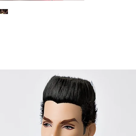
72 horas úteis. Ente
faremos o máximo pa
rapidamente possível
sua ansiedade e con
diligentemente para 