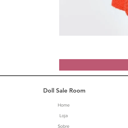
Doll Sale Room
Home
Lo
ja
Sob
re