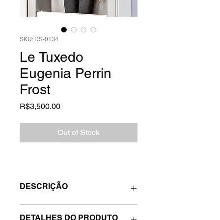
SKU: DS-0134
Le Tuxedo
Eugenia Perrin
Frost
Price
R$3,500.00
Out of Stock
DESCRIÇÃO
Boneca Fashion Royalty Le Tuxedo
DETALHES DO PRODUTO
Eugenia Perrin Frost da Integrity