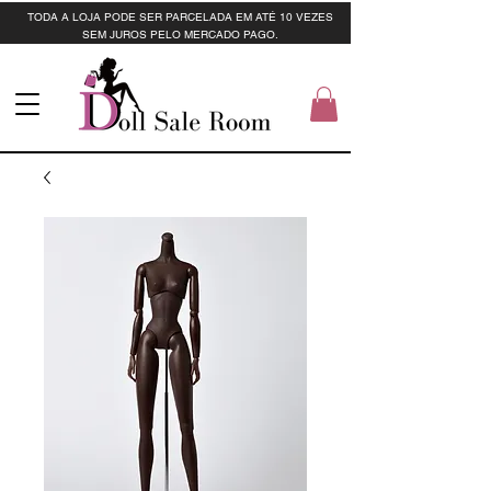
TODA A LOJA PODE SER PARCELADA EM ATÉ 10 VEZES
SEM JUROS PELO MERCADO PAGO.