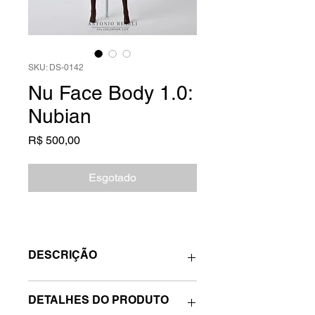
SKU: DS-0142
Nu Face Body 1.0:
Nubian
Preço
R$ 500,00
Esgotado
DESCRIÇÃO
Fashion Royalty Body para Nu Face
DETALHES DO PRODUTO
1,0 na cor Nubian