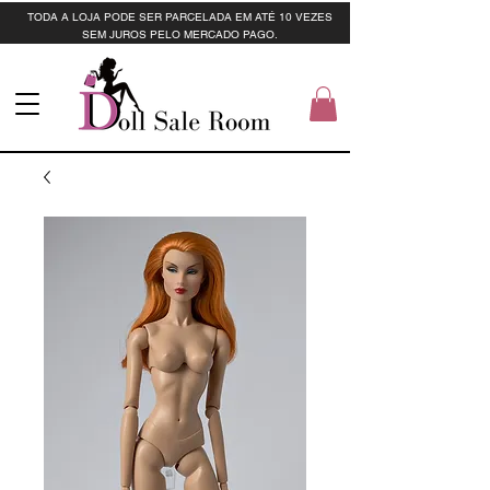
TODA A LOJA PODE SER PARCELADA EM ATÉ 10 VEZES
SEM JUROS PELO MERCADO PAGO.