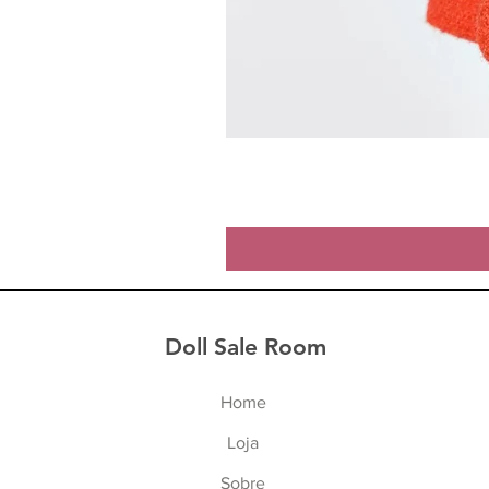
Doll Sale Room
Home
Lo
ja
Sob
re