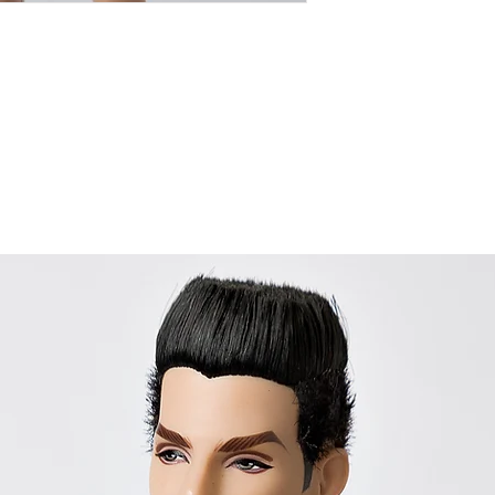
objetivo é enviar os
72 horas úteis. Ente
faremos o máximo pa
rapidamente possível
sua ansiedade e con
diligentemente para 