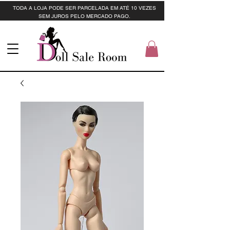
TODA A LOJA PODE SER PARCELADA EM ATÉ 10 VEZES
SEM JUROS PELO MERCADO PAGO.