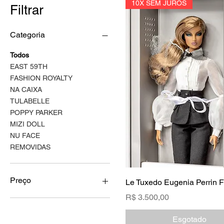
10X SEM JUROS
Filtrar
Categoria
Todos
EAST 59TH
FASHION ROYALTY
NA CAIXA
TULABELLE
POPPY PARKER
MIZI DOLL
NU FACE
REMOVIDAS
Preço
Le Tuxedo Eugenia Perrin F
Preço
R$ 3.500,00
R$ 500
R$ 4.500
Esgotado