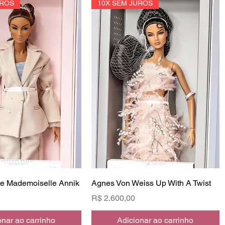
UROS
10X SEM JUROS
le Mademoiselle Annik
Agnes Von Weiss Up With A Twist
Preço
R$ 2.600,00
onar ao carrinho
Adicionar ao carrinho