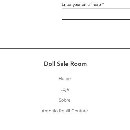
Enter your email here
Doll Sale Room
Home
Lo
ja
Sob
re
Antonio Realli Cou
ture