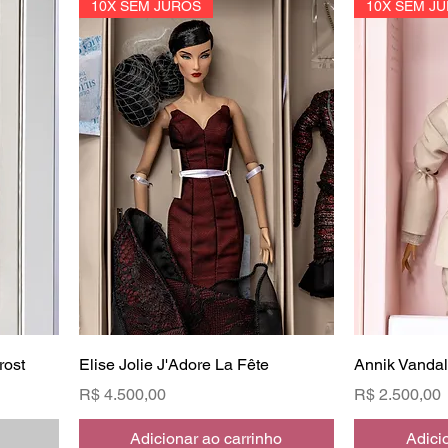
10X SEM JUROS
10X SEM J
rost
Elise Jolie J'Adore La Fête
Annik Vanda
Preço
Preço
R$ 4.500,00
R$ 2.500,00
Adicionar ao carrinho
Adici